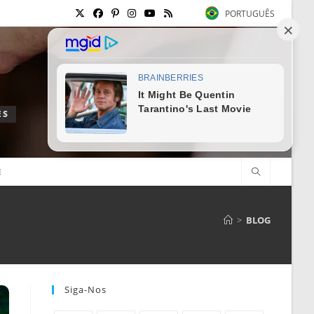
PORTUGUÊS
ES
E
>
BLOG
Siga-Nos