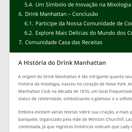
5.4
Um Símbolo de Inovação na Mixologia
6
Drink Manhattan – Conclusão
6.1
Participe da Nossa Comunidade de Co
6.2
Explore Mais Delícias do Mundo dos C
7
Comunidade Casa das Receitas
A História do Drink Manhattan
A origem do Drink Manhattan é tão intrigante quanto seu
história da mixologia, nasceu no coração de Nova York. A
Manhattan Club na década de 1870, um local frequentado
status de celebridade, simbolizando o glamour e a sofis
Embora existam várias teorias sobre sua criação, a mais
banquete, organizado pela mãe de Winston Churchill, Lad
contestada, já que registros históricos indicam que Lad