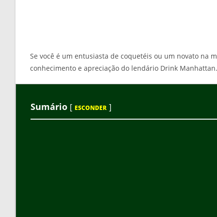
Se você é um entusiasta de coquetéis ou um novato na mi
conhecimento e apreciação do lendário Drink Manhattan
Sumário
[
]
ESCONDER