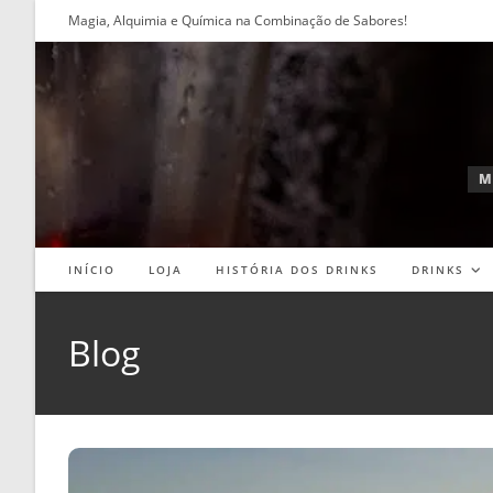
Ir
Magia, Alquimia e Química na Combinação de Sabores!
para
o
conteúdo
M
INÍCIO
LOJA
HISTÓRIA DOS DRINKS
DRINKS
Blog