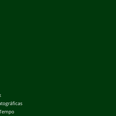
k
tográficas
 Tempo