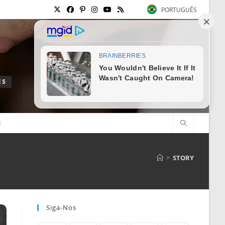
PORTUGUÊS
ES
E
>
STORY
Siga-Nos