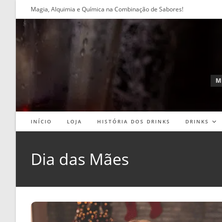
Ir
Magia, Alquimia e Química na Combinação de Sabores!
para
o
conteúdo
M
INÍCIO
LOJA
HISTÓRIA DOS DRINKS
DRINKS
Dia das Mães