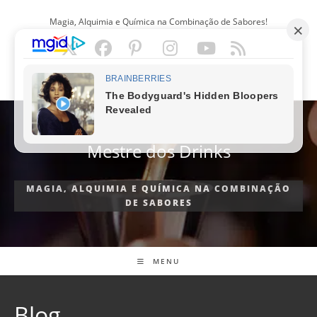
Ir
Magia, Alquimia e Química na Combinação de Sabores!
para
o
conteúdo
PORTUGUÊS
Mestre dos Drinks
MAGIA, ALQUIMIA E QUÍMICA NA COMBINAÇÃO
DE SABORES
MENU
Blog