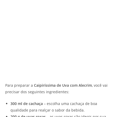
Para preparar a
Caipiríssima de Uva com Alecrim
, você vai
precisar dos seguintes ingredientes:
300 ml de cachaça
– escolha uma cachaça de boa
qualidade para realçar o sabor da bebida.
200 g de uvas roxas
– as uvas roxas são ideais por sua