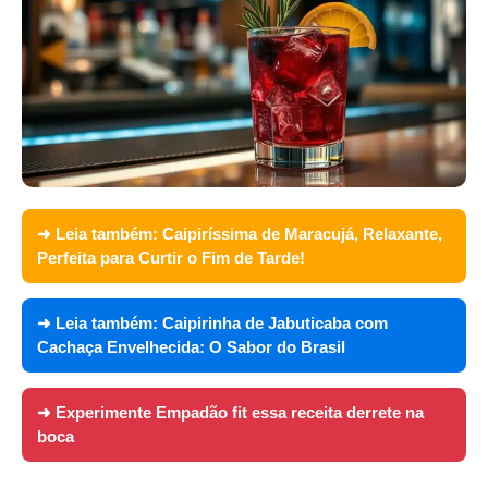
➜ Leia também:
Caipiríssima de Maracujá, Relaxante,
Perfeita para Curtir o Fim de Tarde!
➜ Leia também:
Caipirinha de Jabuticaba com
Cachaça Envelhecida: O Sabor do Brasil
➜ Experimente
Empadão fit essa receita derrete na
boca