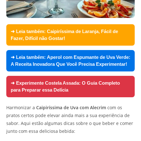
➜ Leia também:
Caipiríssima de Laranja, Fácil de
Fazer, Difícil não Gostar!
➜ Leia também:
Aperol com Espumante de Uva Verde:
A Receita Inovadora Que Você Precisa Experimentar!
➜ Experimente
Costela Assada: O Guia Completo
para Preparar essa Delícia
Harmonizar a
Caipiríssima de Uva com Alecrim
com os
pratos certos pode elevar ainda mais a sua experiência de
sabor. Aqui estão algumas dicas sobre o que beber e comer
junto com essa deliciosa bebida: