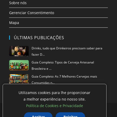
Sobre nós
Gerenciar Consentimento
Mapa
ÚLTIMAS PUBLICAÇÕES
Drinks, tudo que Drinkeiros precisam saber para
fazer D…
Guia Completo: Tipos de Cerveja Artesanal
Brasileira e …
Guia Completo: As 7 Melhores Cervejas mais
Consumidas n…
Utilizamos cookies para lhe proporcionar
a melhor experiência no nosso site.
Política de Cookies e Privacidade
Política de privacidade
Termos de Uso
Exclusão de Dados
Política de Cookies
Aceitar
Rejeitar