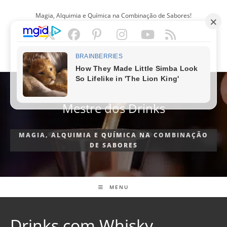
Ir
Magia, Alquimia e Química na Combinação de Sabores!
para
o
conteúdo
PORTUGUÊS
Mestre dos Drinks
MAGIA, ALQUIMIA E QUÍMICA NA COMBINAÇÃO
DE SABORES
MENU
Drinks com Whisky