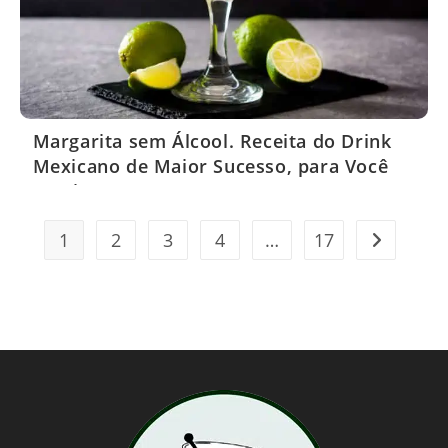
Margarita sem Álcool. Receita do Drink
Mexicano de Maior Sucesso, para Você
Servir em seus Eventos
1
2
3
4
…
17
Ir para a p