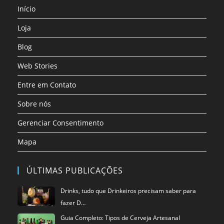
nova
nova
nova
nova
nova
nova
Início
aba
aba
aba
aba
aba
aba
Loja
Blog
Web Stories
Entre em Contato
Sobre nós
Gerenciar Consentimento
Mapa
ÚLTIMAS PUBLICAÇÕES
Drinks, tudo que Drinkeiros precisam saber para
fazer D…
Guia Completo: Tipos de Cerveja Artesanal