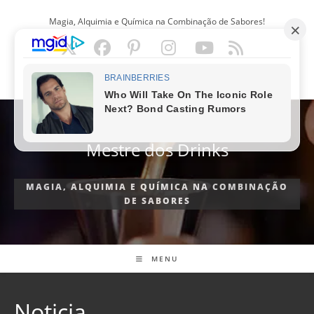
Ir
Magia, Alquimia e Química na Combinação de Sabores!
para
o
conteúdo
PORTUGUÊS
Mestre dos Drinks
MAGIA, ALQUIMIA E QUÍMICA NA COMBINAÇÃO
DE SABORES
MENU
Noticia