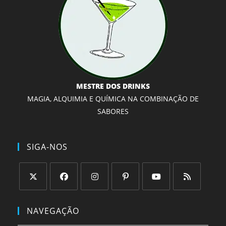
MESTRE DOS DRINKS
MAGIA, ALQUIMIA E QUÍMICA NA COMBINAÇÃO DE
SABORES
SIGA-NOS
Abre
Abre
Abre
Abre
Abre
Abre
em
em
em
em
em
em
NAVEGAÇÃO
uma
uma
uma
uma
uma
uma