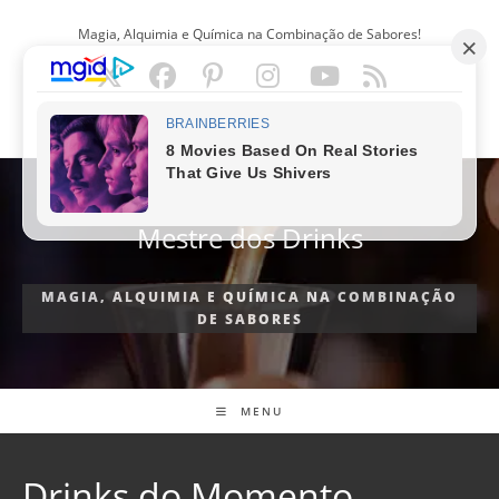
Ir
Magia, Alquimia e Química na Combinação de Sabores!
para
o
conteúdo
PORTUGUÊS
Mestre dos Drinks
MAGIA, ALQUIMIA E QUÍMICA NA COMBINAÇÃO
DE SABORES
MENU
Drinks do Momento