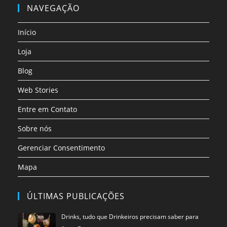
em
em
em
em
em
em
NAVEGAÇÃO
uma
uma
uma
uma
uma
uma
nova
nova
nova
nova
nova
nova
Início
aba
aba
aba
aba
aba
aba
Loja
Blog
Web Stories
Entre em Contato
Sobre nós
Gerenciar Consentimento
Mapa
ÚLTIMAS PUBLICAÇÕES
Drinks, tudo que Drinkeiros precisam saber para