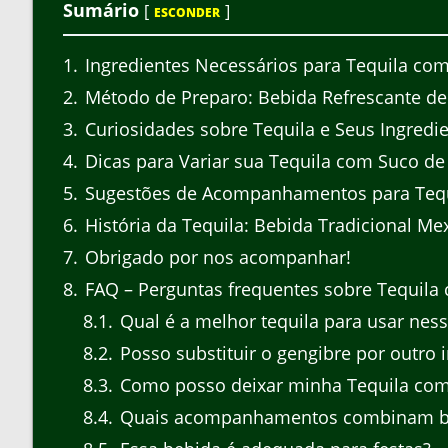
Sumário
[
]
ESCONDER
1
Ingredientes Necessários para Tequila co
2
Método de Preparo: Bebida Refrescante de
3
Curiosidades sobre Tequila e Seus Ingredi
4
Dicas para Variar sua Tequila com Suco de
5
Sugestões de Acompanhamentos para Tequ
6
História da Tequila: Bebida Tradicional Me
7
Obrigado por nos acompanhar!
8
FAQ – Perguntas frequentes sobre Tequila
8.1
Qual é a melhor tequila para usar ness
8.2
Posso substituir o gengibre por outro 
8.3
Como posso deixar minha Tequila com
8.4
Quais acompanhamentos combinam b