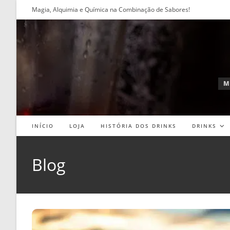
Ir
Magia, Alquimia e Química na Combinação de Sabores!
para
o
conteúdo
M
INÍCIO
LOJA
HISTÓRIA DOS DRINKS
DRINKS
Blog