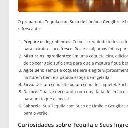
O
preparo da Tequila com Suco de Limão e Gengibre
é b
refrescante:
Prepare os Ingredientes:
Comece reunindo todos os in
para extrair o suco fresco. Reserve algumas fatias par
Misture os Ingredientes:
Em uma coqueteleira, adicion
de colocar gelo suficiente para que a mistura fique b
Agite Bem:
Tampe a coqueteleira e agite vigorosamente
misturem bem e a bebida esteja bem gelada.
Sirva:
Use um copo alto ou um copo de coquetel. Encha
Decore:
Finalize decorando com uma fatia de limão e 
para um toque especial.
Saboreie:
Sua Tequila com Suco de Limão e Gengibre es
para o verão!
Curiosidades sobre Tequila e Seus Ingr