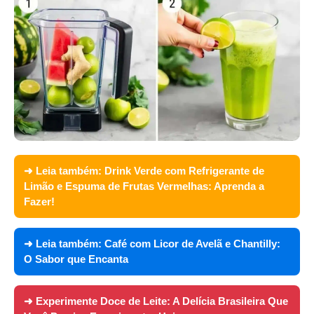
➜ Leia também:
Drink Verde com Refrigerante de
Limão e Espuma de Frutas Vermelhas: Aprenda a
Fazer!
➜ Leia também:
Café com Licor de Avelã e Chantilly:
O Sabor que Encanta
➜ Experimente
Doce de Leite: A Delícia Brasileira Que