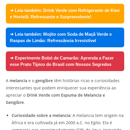
➜ Leia também:
Drink Verde com Refrigerante de Kiwi
e Hortelã: Refrescante e Surpreendente!
➜ Leia também:
Mojito com Soda de Maçã Verde e
Raspas de Limão: Refrescância Irresistível
➜ Experimente
Bobó de Camarão: Aprenda a Fazer
esse Prato Típico do Brasil com Nossos Segredos
A
melancia
e o
gengibre
têm histórias ricas e curiosidades
interessantes que podem enriquecer sua experiência ao
apreciar o
Drink Verde com Espuma de Melancia e
Gengibre
.
Curiosidade sobre a melancia:
A melancia tem origem na
África e era cultivada já em 2000 a.C. no Egito. Ela é
composta por aproximadamente 92% de água, tornando-