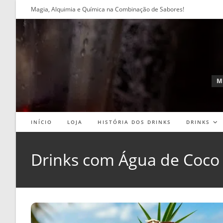
Ir
Magia, Alquimia e Química na Combinação de Sabores!
para
o
conteúdo
M
INÍCIO
LOJA
HISTÓRIA DOS DRINKS
DRINKS
Drinks com Água de Coco