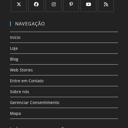
Abre
Abre
Abre
Abre
Abre
Abre
em
em
em
em
em
em
NAVEGAÇÃO
uma
uma
uma
uma
uma
uma
nova
nova
nova
nova
nova
nova
Início
aba
aba
aba
aba
aba
aba
Loja
Blog
Web Stories
Entre em Contato
Sobre nós
Gerenciar Consentimento
Mapa