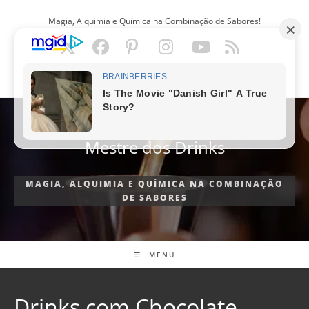
Ir
Magia, Alquimia e Química na Combinação de Sabores!
para
o
conteúdo
PORTUGUÊS
Mestre dos Drinks
MAGIA, ALQUIMIA E QUÍMICA NA COMBINAÇÃO
DE SABORES
MENU
Drinks com Chocolate