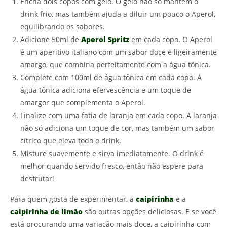
Encha dois copos com gelo. O gelo não só mantém o
drink frio, mas também ajuda a diluir um pouco o Aperol,
equilibrando os sabores.
Adicione 50ml de
Aperol Spritz
em cada copo. O Aperol
é um aperitivo italiano com um sabor doce e ligeiramente
amargo, que combina perfeitamente com a água tônica.
Complete com 100ml de água tônica em cada copo. A
água tônica adiciona efervescência e um toque de
amargor que complementa o Aperol.
Finalize com uma fatia de laranja em cada copo. A laranja
não só adiciona um toque de cor, mas também um sabor
cítrico que eleva todo o drink.
Misture suavemente e sirva imediatamente. O drink é
melhor quando servido fresco, então não espere para
desfrutar!
Para quem gosta de experimentar, a
caipirinha
e a
caipirinha de limão
são outras opções deliciosas. E se você
está procurando uma variação mais doce, a caipirinha com