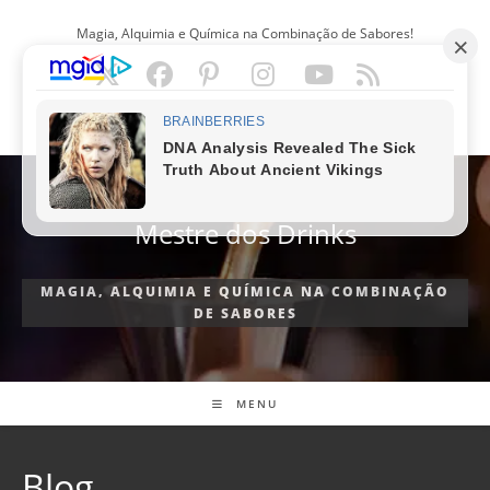
Ir
Magia, Alquimia e Química na Combinação de Sabores!
para
o
conteúdo
PORTUGUÊS
Mestre dos Drinks
MAGIA, ALQUIMIA E QUÍMICA NA COMBINAÇÃO
DE SABORES
MENU
Blog