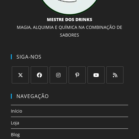
MESTRE DOS DRINKS
MAGIA, ALQUIMIA E QUÍMICA NA COMBINAÇÃO DE
SABORES
SIGA-NOS
Abre
Abre
Abre
Abre
Abre
Abre
em
em
em
em
em
em
NAVEGAÇÃO
uma
uma
uma
uma
uma
uma
nova
nova
nova
nova
nova
nova
Início
aba
aba
aba
aba
aba
aba
Loja
Blog