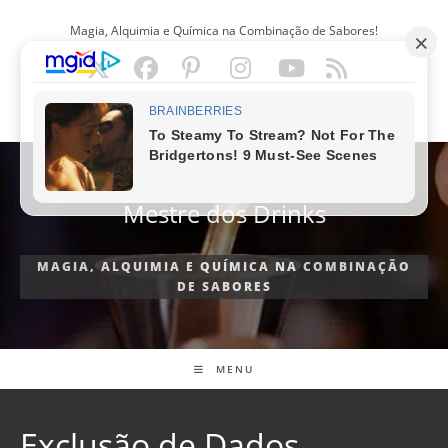
Ir
Magia, Alquimia e Química na Combinação de Sabores!
para
o
conteúdo
PORTUGUÊS
Mestre dos Drinks
MAGIA, ALQUIMIA E QUÍMICA NA COMBINAÇÃO
DE SABORES
MENU
Exclusão de Dados