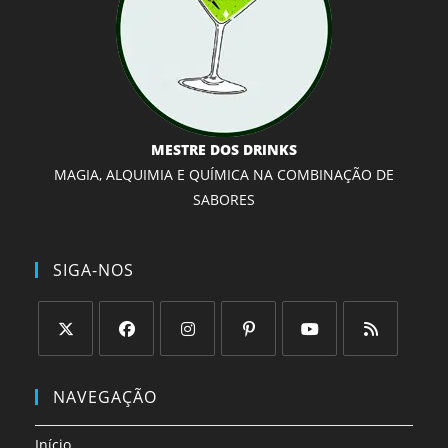
MESTRE DOS DRINKS
MAGIA, ALQUIMIA E QUÍMICA NA COMBINAÇÃO DE
SABORES
SIGA-NOS
Abre
Abre
Abre
Abre
Abre
Abre
em
em
em
em
em
em
NAVEGAÇÃO
uma
uma
uma
uma
uma
uma
nova
nova
nova
nova
nova
nova
Início