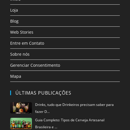
aba
aba
aba
aba
aba
aba
Loja
Blog
Web Stories
Entre em Contato
Sobre nós
Gerenciar Consentimento
Mapa
ÚLTIMAS PUBLICAÇÕES
Drinks, tudo que Drinkeiros precisam saber para
fazer D…
Guia Completo: Tipos de Cerveja Artesanal
Brasileira e …