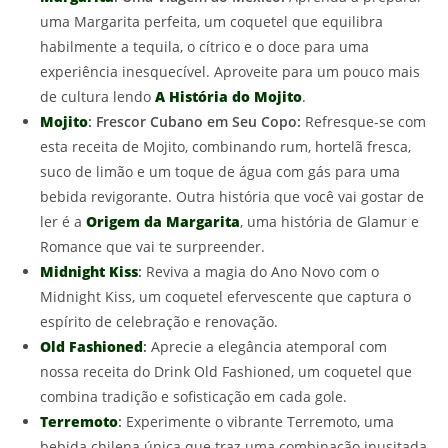
uma Margarita perfeita, um coquetel que equilibra
habilmente a tequila, o cítrico e o doce para uma
experiência inesquecível. Aproveite para um pouco mais
de cultura lendo
A História do Mojito
.
Mojito
:
Frescor Cubano em Seu Copo:
Refresque-se com
esta receita de Mojito, combinando rum, hortelã fresca,
suco de limão e um toque de água com gás para uma
bebida revigorante. Outra história que você vai gostar de
ler é a
Origem da Margarita
, uma história de Glamur e
Romance que vai te surpreender.
Midnight Kiss
:
Reviva a magia do Ano Novo com o
Midnight Kiss, um coquetel efervescente que captura o
espírito de celebração e renovação.
Old Fashioned
:
Aprecie a elegância atemporal com
nossa receita do Drink Old Fashioned, um coquetel que
combina tradição e sofisticação em cada gole.
Terremoto
:
Experimente o vibrante Terremoto, uma
bebida chilena única que traz uma combinação inusitada