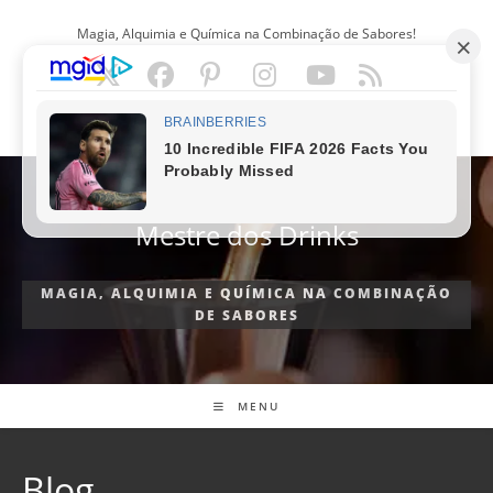
Ir
Magia, Alquimia e Química na Combinação de Sabores!
para
o
conteúdo
PORTUGUÊS
Mestre dos Drinks
MAGIA, ALQUIMIA E QUÍMICA NA COMBINAÇÃO
DE SABORES
MENU
Blog