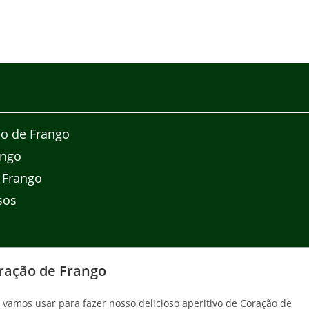
ão de Frango
ango
 Frango
sos
oração de Frango
 vamos usar para fazer nosso delicioso aperitivo de Coração de