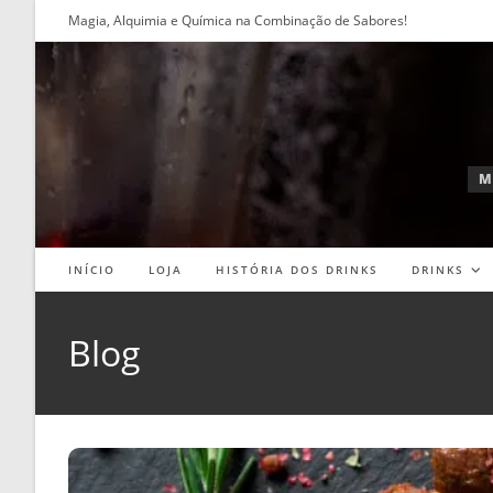
Ir
Magia, Alquimia e Química na Combinação de Sabores!
para
o
conteúdo
M
INÍCIO
LOJA
HISTÓRIA DOS DRINKS
DRINKS
Blog