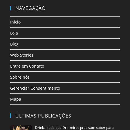
em
em
em
em
em
em
NAVEGAÇÃO
uma
uma
uma
uma
uma
uma
nova
nova
nova
nova
nova
nova
Início
aba
aba
aba
aba
aba
aba
Loja
Blog
Web Stories
Entre em Contato
Sobre nós
Gerenciar Consentimento
Mapa
ÚLTIMAS PUBLICAÇÕES
Drinks, tudo que Drinkeiros precisam saber para