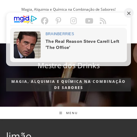
Ir
Magia, Alquimia e Química na Combinação de Sabores!
para
o
conteúdo
PORTUGUÊS
Mestre dos Drinks
MAGIA, ALQUIMIA E QUÍMICA NA COMBINAÇÃO
DE SABORES
MENU
limão