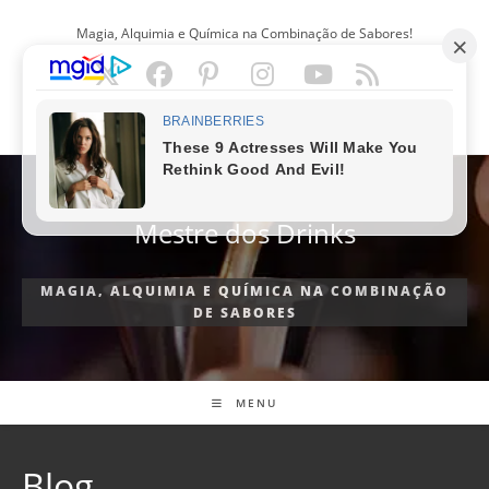
Ir
Magia, Alquimia e Química na Combinação de Sabores!
para
o
conteúdo
PORTUGUÊS
Mestre dos Drinks
MAGIA, ALQUIMIA E QUÍMICA NA COMBINAÇÃO
DE SABORES
MENU
Blog