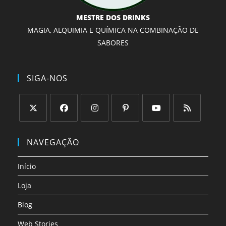
MESTRE DOS DRINKS
MAGIA, ALQUIMIA E QUÍMICA NA COMBINAÇÃO DE
SABORES
SIGA-NOS
Abre
Abre
Abre
Abre
Abre
Abre
em
em
em
em
em
em
NAVEGAÇÃO
uma
uma
uma
uma
uma
uma
nova
nova
nova
nova
nova
nova
Início
aba
aba
aba
aba
aba
aba
Loja
Blog
Web Stories