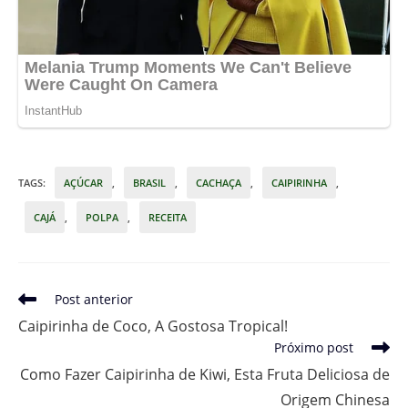
TAGS
:
AÇÚCAR
,
BRASIL
,
CACHAÇA
,
CAIPIRINHA
,
CAJÁ
,
POLPA
,
RECEITA
Leia
Post anterior
mais
Caipirinha de Coco, A Gostosa Tropical!
artigos
Próximo post
Como Fazer Caipirinha de Kiwi, Esta Fruta Deliciosa de
Origem Chinesa