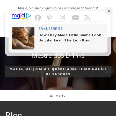
Ir
Magia, Alquimia e Química na Combinação de Sabores!
para
o
conteúdo
PORTUGUÊS
Mestre dos Drinks
MAGIA, ALQUIMIA E QUÍMICA NA COMBINAÇÃO
DE SABORES
MENU
Blog