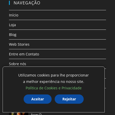
em
em
em
em
em
em
NAVEGAÇÃO
uma
uma
uma
uma
uma
uma
nova
nova
nova
nova
nova
nova
Início
aba
aba
aba
aba
aba
aba
Loja
Blog
Web Stories
Entre em Contato
Sobre nós
Gerenciar Consentimento
Utilizamos cookies para lhe proporcionar
a melhor experiência no nosso site.
Mapa
Política de Cookies e Privacidade
ÚLTIMAS PUBLICAÇÕES
Aceitar
Rejeitar
Drinks, tudo que Drinkeiros precisam saber para
fazer D…