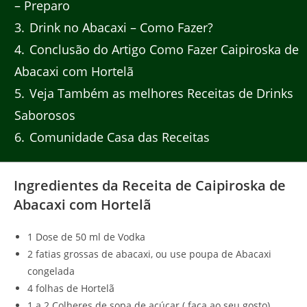
– Preparo
3
Drink no Abacaxi – Como Fazer?
4
Conclusão do Artigo Como Fazer Caipiroska de
Abacaxi com Hortelã
5
Veja Também as melhores Receitas de Drinks
Saborosos
6
Comunidade Casa das Receitas
Ingredientes da Receita de Caipiroska de
Abacaxi com Hortelã
1 Dose de 50 ml de Vodka
2 fatias grossas de abacaxi, ou use poupa de Abacaxi
congelada
4 folhas de Hortelã
1 a 2 Colheres de sopa de açúcar ( faça ao seu gosto)