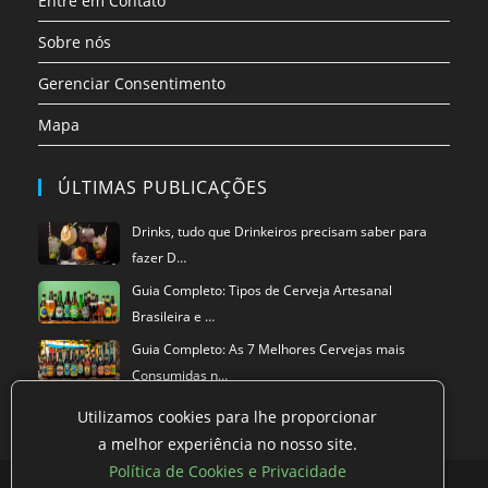
Entre em Contato
Sobre nós
Gerenciar Consentimento
Mapa
ÚLTIMAS PUBLICAÇÕES
Drinks, tudo que Drinkeiros precisam saber para
fazer D…
Guia Completo: Tipos de Cerveja Artesanal
Brasileira e …
Guia Completo: As 7 Melhores Cervejas mais
Consumidas n…
Utilizamos cookies para lhe proporcionar
a melhor experiência no nosso site.
Política de Cookies e Privacidade
Política de privacidade
Termos de Uso
Exclusão de Dados