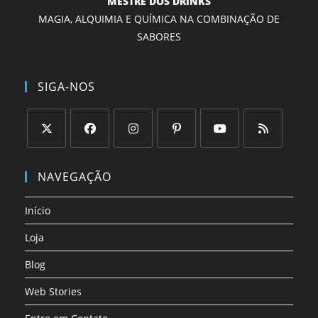
MESTRE DOS DRINKS
MAGIA, ALQUIMIA E QUÍMICA NA COMBINAÇÃO DE
SABORES
SIGA-NOS
Abre
Abre
Abre
Abre
Abre
Abre
em
em
em
em
em
em
NAVEGAÇÃO
uma
uma
uma
uma
uma
uma
nova
nova
nova
nova
nova
nova
Início
aba
aba
aba
aba
aba
aba
Loja
Blog
Web Stories