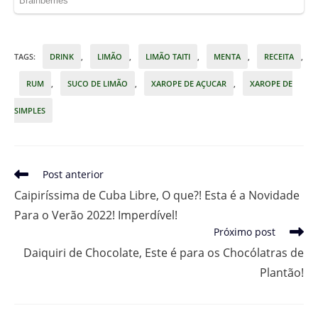
TAGS
:
DRINK
,
LIMÃO
,
LIMÃO TAITI
,
MENTA
,
RECEITA
,
RUM
,
SUCO DE LIMÃO
,
XAROPE DE AÇUCAR
,
XAROPE DE
SIMPLES
Leia
Post anterior
mais
Caipiríssima de Cuba Libre, O que?! Esta é a Novidade
artigos
Para o Verão 2022! Imperdível!
Próximo post
Daiquiri de Chocolate, Este é para os Chocólatras de
Plantão!