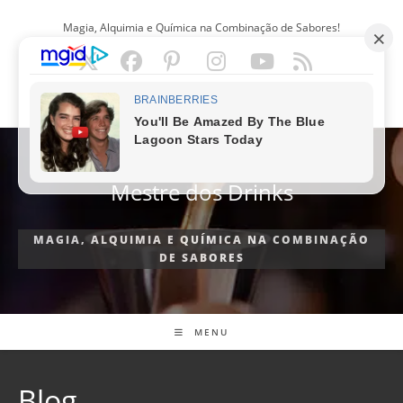
Ir
Magia, Alquimia e Química na Combinação de Sabores!
para
o
conteúdo
PORTUGUÊS
Mestre dos Drinks
MAGIA, ALQUIMIA E QUÍMICA NA COMBINAÇÃO
DE SABORES
MENU
Blog