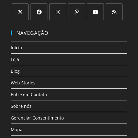
Abre
Abre
Abre
Abre
Abre
Abre
em
em
em
em
em
em
NAVEGAÇÃO
uma
uma
uma
uma
uma
uma
nova
nova
nova
nova
nova
nova
Início
aba
aba
aba
aba
aba
aba
Loja
Blog
Web Stories
Entre em Contato
Sobre nós
Gerenciar Consentimento
Mapa