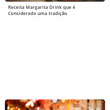
Receita Margarita Drink que é
Considerado uma tradição
Contemporânea no México