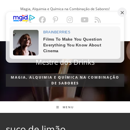
Ir
Magia, Alquimia e Química na Combinação de Sabores!
para
o
conteúdo
PORTUGUÊS
Mestre dos Drinks
MAGIA, ALQUIMIA E QUÍMICA NA COMBINAÇÃO
DE SABORES
MENU
suco de limão