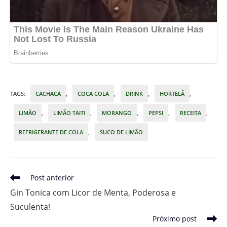
TAGS
:
CACHAÇA
,
COCA COLA
,
DRINK
,
HORTELÃ
,
LIMÃO
,
LIMÃO TAITI
,
MORANGO
,
PEPSI
,
RECEITA
,
REFRIGERANTE DE COLA
,
SUCO DE LIMÃO
Leia
Post anterior
mais
Gin Tonica com Licor de Menta, Poderosa e
artigos
Suculenta!
Próximo post