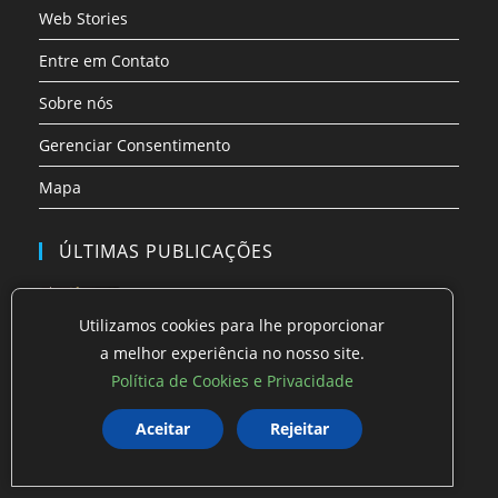
Web Stories
Entre em Contato
Sobre nós
Gerenciar Consentimento
Mapa
ÚLTIMAS PUBLICAÇÕES
Drinks, tudo que Drinkeiros precisam saber para
fazer D…
Utilizamos cookies para lhe proporcionar
a melhor experiência no nosso site.
Guia Completo: Tipos de Cerveja Artesanal
Política de Cookies e Privacidade
Brasileira e …
Guia Completo: As 7 Melhores Cervejas mais
Aceitar
Rejeitar
Consumidas n…