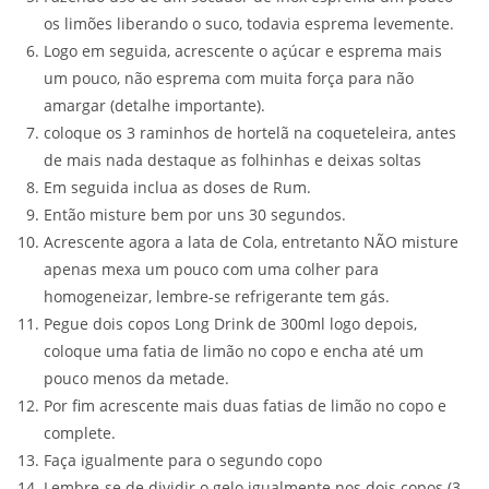
os limões liberando o suco, todavia esprema levemente.
Logo em seguida, acrescente o açúcar e esprema mais
um pouco, não esprema com muita força para não
amargar (detalhe importante).
coloque os 3 raminhos de hortelã na coqueteleira, antes
de mais nada destaque as folhinhas e deixas soltas
Em seguida inclua as doses de Rum.
Então misture bem por uns 30 segundos.
Acrescente agora a lata de Cola, entretanto NÃO misture
apenas mexa um pouco com uma colher para
homogeneizar, lembre-se refrigerante tem gás.
Pegue dois copos Long Drink de 300ml logo depois,
coloque uma fatia de limão no copo e encha até um
pouco menos da metade.
Por fim acrescente mais duas fatias de limão no copo e
complete.
Faça igualmente para o segundo copo
Lembre-se de dividir o gelo igualmente nos dois copos (3