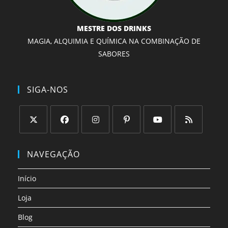
MESTRE DOS DRINKS
MAGIA, ALQUIMIA E QUÍMICA NA COMBINAÇÃO DE
SABORES
SIGA-NOS
Abre
Abre
Abre
Abre
Abre
Abre
em
em
em
em
em
em
NAVEGAÇÃO
uma
uma
uma
uma
uma
uma
nova
nova
nova
nova
nova
nova
Início
aba
aba
aba
aba
aba
aba
Loja
Blog