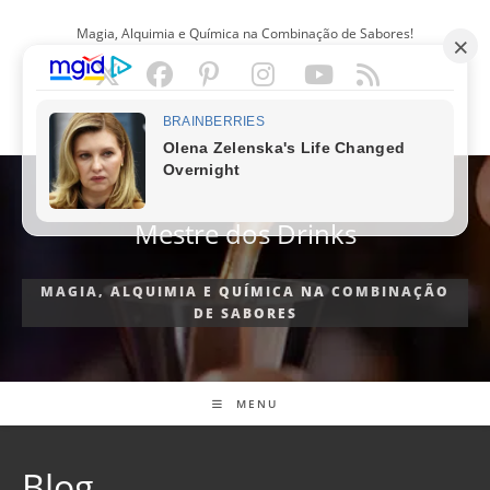
Ir
Magia, Alquimia e Química na Combinação de Sabores!
para
o
conteúdo
PORTUGUÊS
Mestre dos Drinks
MAGIA, ALQUIMIA E QUÍMICA NA COMBINAÇÃO
DE SABORES
MENU
Blog