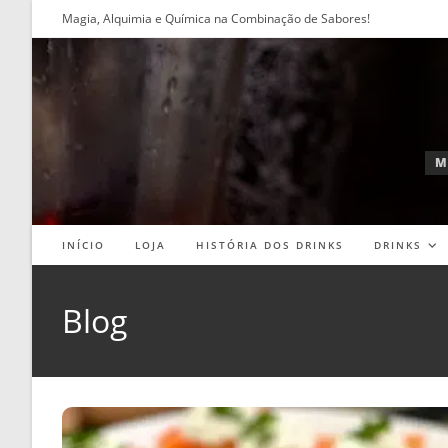
Ir
Magia, Alquimia e Química na Combinação de Sabores!
para
o
conteúdo
M
INÍCIO
LOJA
HISTÓRIA DOS DRINKS
DRINKS
Blog