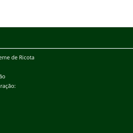
eme de Ricota
ão
ração: