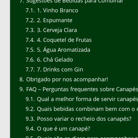
7
Sugestões de Bebidas para Combinar
7.1
1. Vinho Branco
7.2
2. Espumante
7.3
3. Cerveja Clara
7.4
4. Coquetel de Frutas
7.5
5. Água Aromatizada
7.6
6. Chá Gelado
7.7
7. Drinks com Gin
8
Obrigado por nos acompanhar!
9
FAQ – Perguntas frequentes sobre Canapés
9.1
Qual a melhor forma de servir canapé
9.2
Quais bebidas combinam bem com o 
9.3
Posso variar o recheio dos canapés?
9.4
O que é um canapé?