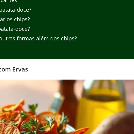
ocantes?
batata-doce?
r os chips?
batata-doce?
outras formas além dos chips?
 com Ervas