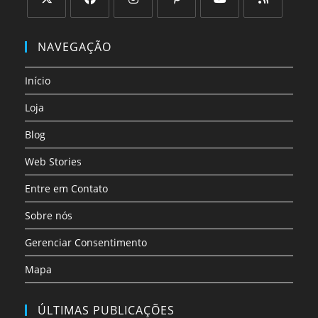
Abre
Abre
Abre
Abre
Abre
Abre
em
em
em
em
em
em
NAVEGAÇÃO
uma
uma
uma
uma
uma
uma
nova
nova
nova
nova
nova
nova
Início
aba
aba
aba
aba
aba
aba
Loja
Blog
Web Stories
Entre em Contato
Sobre nós
Gerenciar Consentimento
Mapa
ÚLTIMAS PUBLICAÇÕES