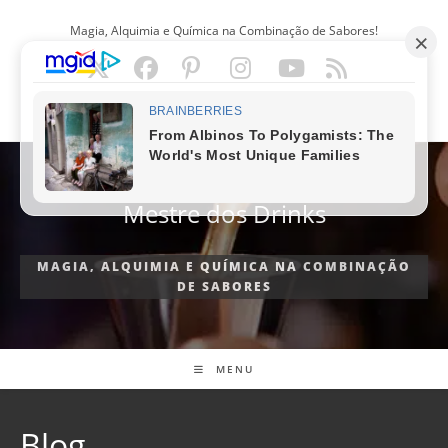
Ir
Magia, Alquimia e Química na Combinação de Sabores!
para
o
conteúdo
PORTUGUÊS
Mestre dos Drinks
MAGIA, ALQUIMIA E QUÍMICA NA COMBINAÇÃO
DE SABORES
MENU
Blog