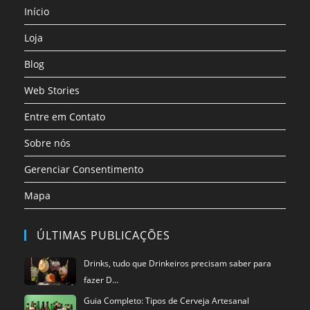
nova
nova
nova
nova
nova
nova
Início
aba
aba
aba
aba
aba
aba
Loja
Blog
Web Stories
Entre em Contato
Sobre nós
Gerenciar Consentimento
Mapa
ÚLTIMAS PUBLICAÇÕES
Drinks, tudo que Drinkeiros precisam saber para
fazer D…
Guia Completo: Tipos de Cerveja Artesanal