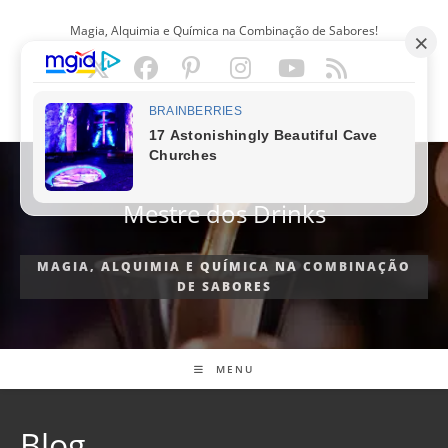
Ir
Magia, Alquimia e Química na Combinação de Sabores!
para
o
conteúdo
PORTUGUÊS
Mestre dos Drinks
MAGIA, ALQUIMIA E QUÍMICA NA COMBINAÇÃO
DE SABORES
MENU
Blog