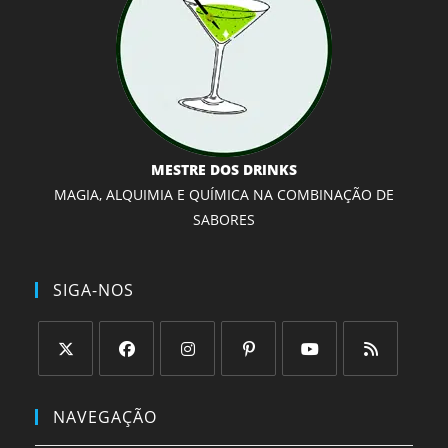
MESTRE DOS DRINKS
MAGIA, ALQUIMIA E QUÍMICA NA COMBINAÇÃO DE
SABORES
SIGA-NOS
Abre
Abre
Abre
Abre
Abre
Abre
em
em
em
em
em
em
NAVEGAÇÃO
uma
uma
uma
uma
uma
uma