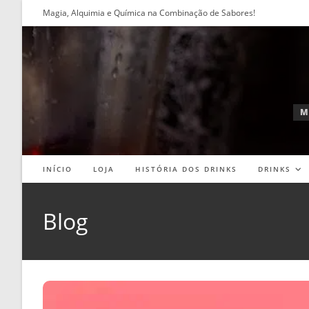
Ir
Magia, Alquimia e Química na Combinação de Sabores!
para
o
conteúdo
M
INÍCIO
LOJA
HISTÓRIA DOS DRINKS
DRINKS
Blog