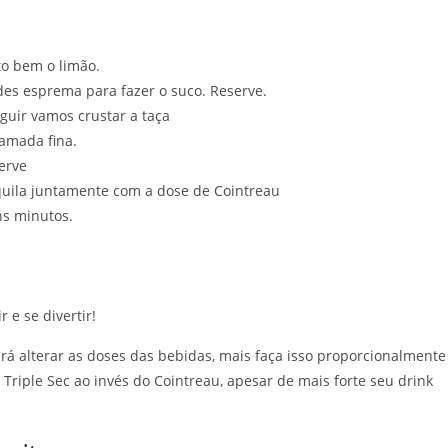
ito bem o limão.
es esprema para fazer o suco. Reserve.
guir vamos crustar a taça
camada fina.
erve
quila juntamente com a dose de Cointreau
ns minutos.
 e se divertir!
rá alterar as doses das bebidas, mais faça isso proporcionalmente
 Triple Sec ao invés do Cointreau, apesar de mais forte seu drink