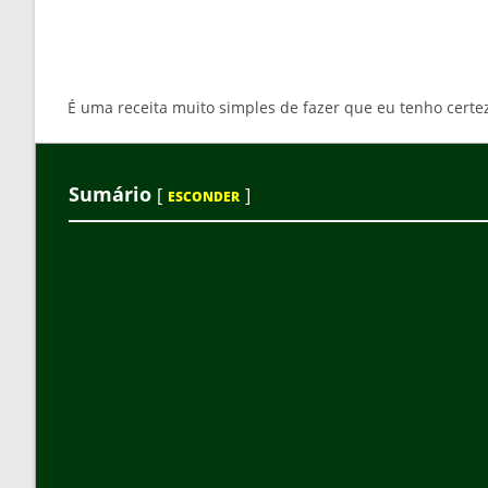
É uma receita muito simples de fazer que eu tenho certez
Sumário
[
]
ESCONDER