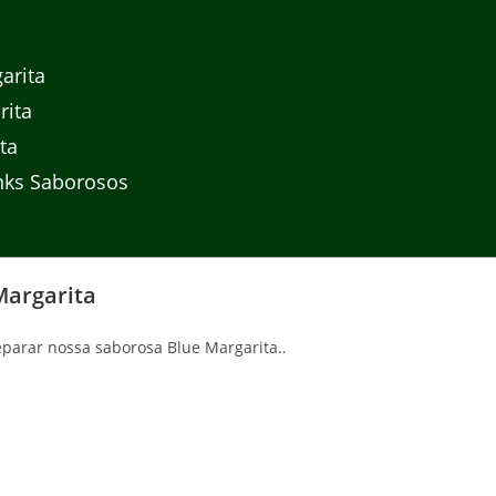
arita
rita
ta
nks Saborosos
Margarita
eparar nossa saborosa Blue Margarita..