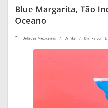
Blue Margarita, Tão In
Oceano
Categoria
Bebidas Mexicanas
/
Drinks
/
Drinks com Li
do
post: