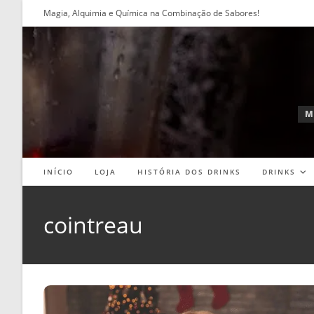
Ir
Magia, Alquimia e Química na Combinação de Sabores!
para
o
conteúdo
M
INÍCIO
LOJA
HISTÓRIA DOS DRINKS
DRINKS
cointreau