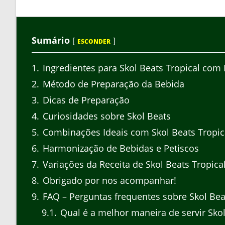
Sumário
[
]
ESCONDER
1
Ingredientes para Skol Beats Tropical com 
2
Método de Preparação da Bebida
3
Dicas de Preparação
4
Curiosidades sobre Skol Beats
5
Combinações Ideais com Skol Beats Tropic
6
Harmonização de Bebidas e Petiscos
7
Variações da Receita de Skol Beats Tropica
8
Obrigado por nos acompanhar!
9
FAQ – Perguntas frequentes sobre Skol Bea
9.1
Qual é a melhor maneira de servir Skol