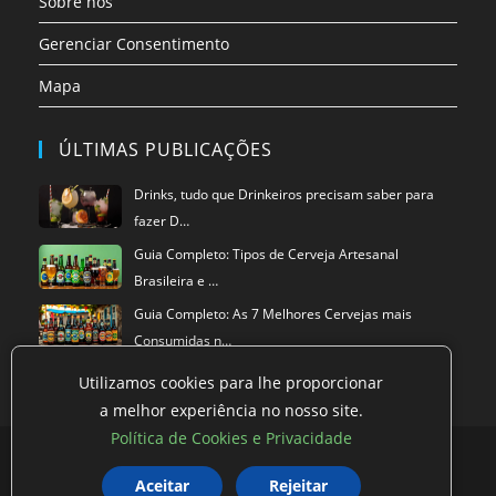
Sobre nós
Gerenciar Consentimento
Mapa
ÚLTIMAS PUBLICAÇÕES
Drinks, tudo que Drinkeiros precisam saber para
fazer D…
Guia Completo: Tipos de Cerveja Artesanal
Brasileira e …
Guia Completo: As 7 Melhores Cervejas mais
Consumidas n…
Utilizamos cookies para lhe proporcionar
a melhor experiência no nosso site.
Política de Cookies e Privacidade
Política de privacidade
Termos de Uso
Exclusão de Dados
Aceitar
Rejeitar
Política de Cookies