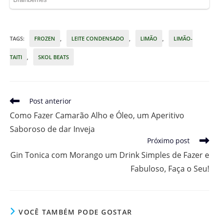
TAGS
:
FROZEN
,
LEITE CONDENSADO
,
LIMÃO
,
LIMÃO-
TAITI
,
SKOL BEATS
Leia
Post anterior
mais
Como Fazer Camarão Alho e Óleo, um Aperitivo
artigos
Saboroso de dar Inveja
Próximo post
Gin Tonica com Morango um Drink Simples de Fazer e
Fabuloso, Faça o Seu!
VOCÊ TAMBÉM PODE GOSTAR