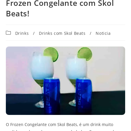
Frozen Congelante com Skol
Beats!
Categoria
Drinks
/
Drinks com Skol Beats
/
Noticia
do
post:
O Frozen Congelante com Skol Beats, é um drink muito