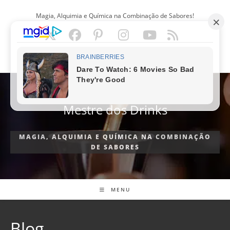
Ir
Magia, Alquimia e Química na Combinação de Sabores!
para
o
conteúdo
PORTUGUÊS
Mestre dos Drinks
MAGIA, ALQUIMIA E QUÍMICA NA COMBINAÇÃO
DE SABORES
MENU
Blog