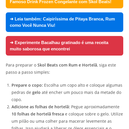
Famoso Drink Frozen Congelante com Skol Beats!
➜ Leia também:
Caipiríssima de Pitaya Branca, Rum
como Você Nunca Viu!
➜ Experimente
Bacalhau gratinado é uma receita
muito saborosa que encontrei
Para preparar o
Skol Beats com Rum e Hortelã
, siga este
passo a passo simples:
Prepare o copo:
Escolha um copo alto e coloque algumas
pedras de
gelo
até encher um pouco mais da metade do
copo.
Adicione as folhas de hortelã:
Pegue aproximadamente
10 folhas de hortelã fresca
e coloque sobre o gelo. Utilize
um pilão ou uma colher para macerar levemente as
folhas. Isso ajudará a liberar os óleos essenciais e o