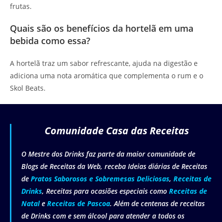
frutas.
Quais são os benefícios da hortelã em uma
bebida como essa?
A hortelã traz um sabor refrescante, ajuda na digestão e
adiciona uma nota aromática que complementa o rum e o
Skol Beats.
Comunidade Casa das Receitas
O Mestre dos Drinks faz parte da maior comunidade de
Blogs de Receitas da Web, receba Ideias diárias de Receitas
de
Pratos Saborosos e Sobremesas Deliciosas
,
Receitas de
Drinks
, Receitas para ocasiões especiais como
Receitas de
Natal
e
Receitas de Pascoa
. Além de centenas de receitas
de Drinks com e sem álcool para atender a todos os