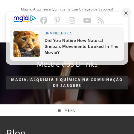
Ir
Magia, Alquimia e Química na Combinação de Sabores!
para
o
conteúdo
PORTUGUÊS
Mestre dos Drinks
MAGIA, ALQUIMIA E QUÍMICA NA COMBINAÇÃO
DE SABORES
MENU
Blog