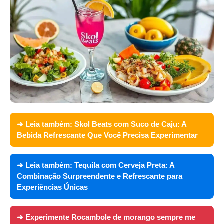
➜ Leia também:
Skol Beats com Suco de Caju: A
Bebida Refrescante Que Você Precisa Experimentar
➜ Leia também:
Tequila com Cerveja Preta: A
Combinação Surpreendente e Refrescante para
Experiências Únicas
➜ Experimente
Rocambole de morango sempre me