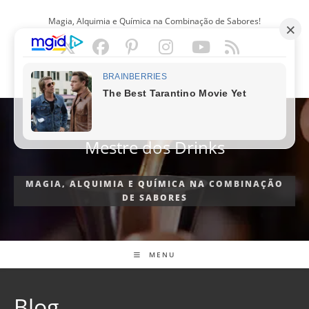
Ir
Magia, Alquimia e Química na Combinação de Sabores!
para
o
conteúdo
PORTUGUÊS
Mestre dos Drinks
MAGIA, ALQUIMIA E QUÍMICA NA COMBINAÇÃO
DE SABORES
MENU
Blog