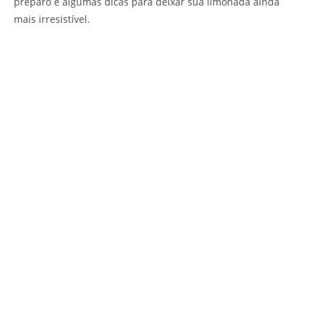
preparo e algumas dicas para deixar sua limonada ainda
mais irresistível.