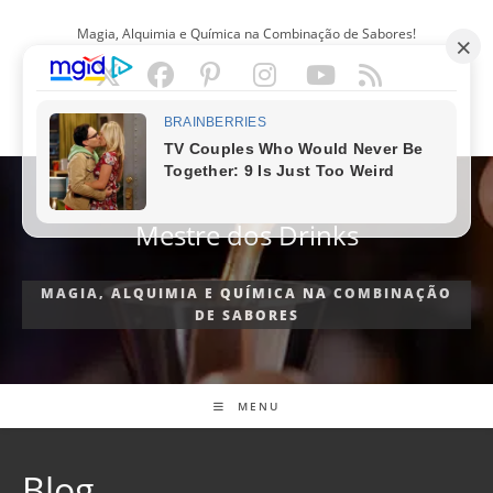
Ir
Magia, Alquimia e Química na Combinação de Sabores!
para
o
conteúdo
PORTUGUÊS
Mestre dos Drinks
MAGIA, ALQUIMIA E QUÍMICA NA COMBINAÇÃO
DE SABORES
MENU
Blog