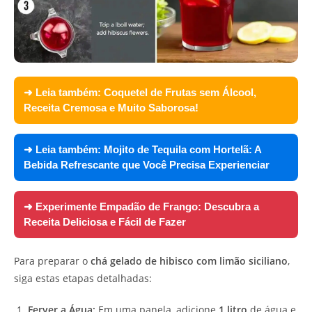
➜ Leia também:
Coquetel de Frutas sem Álcool,
Receita Cremosa e Muito Saborosa!
➜ Leia também:
Mojito de Tequila com Hortelã: A
Bebida Refrescante que Você Precisa Experienciar
➜ Experimente
Empadão de Frango: Descubra a
Receita Deliciosa e Fácil de Fazer
Para preparar o
chá gelado de hibisco com limão siciliano
,
siga estas etapas detalhadas:
Ferver a Água:
Em uma panela, adicione
1 litro
de água e