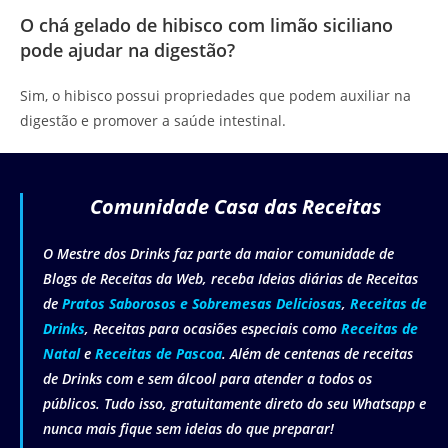
O chá gelado de hibisco com limão siciliano
pode ajudar na digestão?
Sim, o hibisco possui propriedades que podem auxiliar na
digestão e promover a saúde intestinal.
Comunidade Casa das Receitas
O Mestre dos Drinks faz parte da maior comunidade de
Blogs de Receitas da Web, receba Ideias diárias de Receitas
de
Pratos Saborosos e Sobremesas Deliciosas
,
Receitas de
Drinks
, Receitas para ocasiões especiais como
Receitas de
Natal
e
Receitas de Pascoa
. Além de centenas de receitas
de Drinks com e sem álcool para atender a todos os
públicos. Tudo isso, gratuitamente direto do seu Whatsapp e
nunca mais fique sem ideias do que preparar!