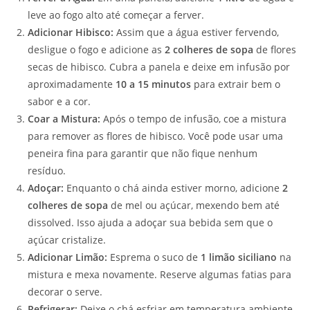
leve ao fogo alto até começar a ferver.
Adicionar Hibisco:
Assim que a água estiver fervendo,
desligue o fogo e adicione as
2 colheres de sopa
de flores
secas de hibisco. Cubra a panela e deixe em infusão por
aproximadamente
10 a 15 minutos
para extrair bem o
sabor e a cor.
Coar a Mistura:
Após o tempo de infusão, coe a mistura
para remover as flores de hibisco. Você pode usar uma
peneira fina para garantir que não fique nenhum
resíduo.
Adoçar:
Enquanto o chá ainda estiver morno, adicione
2
colheres de sopa
de mel ou açúcar, mexendo bem até
dissolved. Isso ajuda a adoçar sua bebida sem que o
açúcar cristalize.
Adicionar Limão:
Esprema o suco de
1 limão siciliano
na
mistura e mexa novamente. Reserve algumas fatias para
decorar o serve.
Refrigerar:
Deixe o chá esfriar em temperatura ambiente