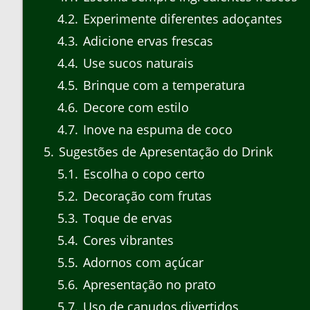
4.2
Experimente diferentes adoçantes
4.3
Adicione ervas frescas
4.4
Use sucos naturais
4.5
Brinque com a temperatura
4.6
Decore com estilo
4.7
Inove na espuma de coco
5
Sugestões de Apresentação do Drink
5.1
Escolha o copo certo
5.2
Decoração com frutas
5.3
Toque de ervas
5.4
Cores vibrantes
5.5
Adornos com açúcar
5.6
Apresentação no prato
5.7
Uso de canudos divertidos