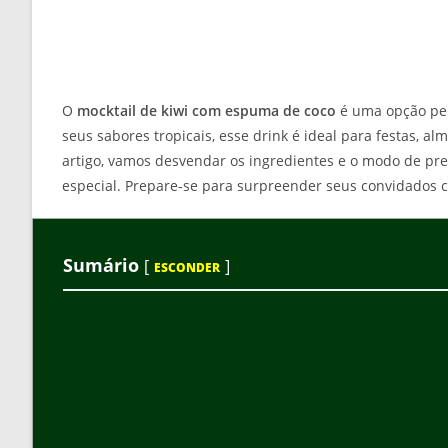
O
mocktail de kiwi com espuma de coco
é uma opção per
seus sabores tropicais, esse drink é ideal para festas, 
artigo, vamos desvendar os ingredientes e o modo de pre
especial. Prepare-se para surpreender seus convidados c
Sumário
[
]
ESCONDER