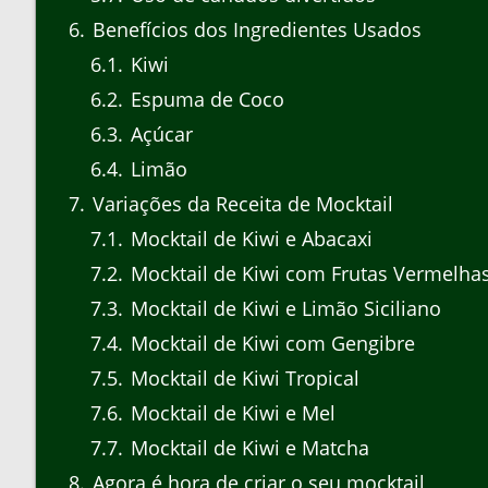
6
Benefícios dos Ingredientes Usados
6.1
Kiwi
6.2
Espuma de Coco
6.3
Açúcar
6.4
Limão
7
Variações da Receita de Mocktail
7.1
Mocktail de Kiwi e Abacaxi
7.2
Mocktail de Kiwi com Frutas Vermelha
7.3
Mocktail de Kiwi e Limão Siciliano
7.4
Mocktail de Kiwi com Gengibre
7.5
Mocktail de Kiwi Tropical
7.6
Mocktail de Kiwi e Mel
7.7
Mocktail de Kiwi e Matcha
8
Agora é hora de criar o seu mocktail