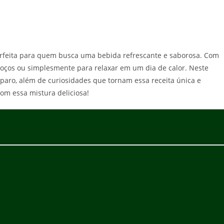
feita para quem busca uma bebida refrescante e saborosa. Com
almoços ou simplesmente para relaxar em um dia de calor. Neste
paro, além de curiosidades que tornam essa receita única e
om essa mistura deliciosa!