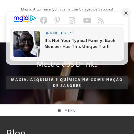
Ir
Magia, Alquimia e Química na Combinação de Sabores!
para
o
conteúdo
PORTUGUÊS
Mestre dos Drinks
MAGIA, ALQUIMIA E QUÍMICA NA COMBINAÇÃO
DE SABORES
MENU
Blog