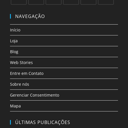
Abre
Abre
Abre
Abre
Abre
Abre
em
em
em
em
em
em
NAVEGAÇÃO
uma
uma
uma
uma
uma
uma
nova
nova
nova
nova
nova
nova
Início
aba
aba
aba
aba
aba
aba
Loja
Blog
Web Stories
Entre em Contato
Sobre nós
Gerenciar Consentimento
Mapa
ÚLTIMAS PUBLICAÇÕES