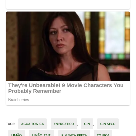
TAGS
:
ÁGUA TÓNICA
,
ENERGÉTICO
,
GIN
,
GIN SECO
,
LIMÃO
,
LIMÃO-TAITI
,
PIMENTA PRETA
,
TONICA