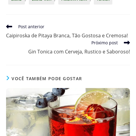
Leia
Post anterior
mais
Caipiroska de Pitaya Branca, Tão Gostosa e Cremosa!
artigos
Próximo post
Gin Tonica com Cerveja, Rustico e Saboroso!
VOCÊ TAMBÉM PODE GOSTAR