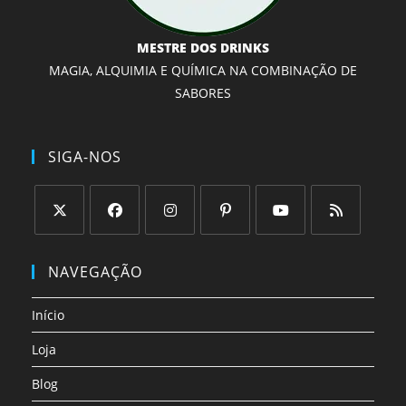
MESTRE DOS DRINKS
MAGIA, ALQUIMIA E QUÍMICA NA COMBINAÇÃO DE
SABORES
SIGA-NOS
Abre
Abre
Abre
Abre
Abre
Abre
em
em
em
em
em
em
NAVEGAÇÃO
uma
uma
uma
uma
uma
uma
nova
nova
nova
nova
nova
nova
Início
aba
aba
aba
aba
aba
aba
Loja
Blog