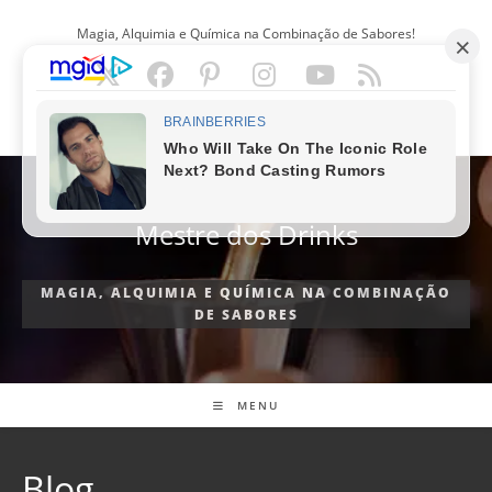
Ir
Magia, Alquimia e Química na Combinação de Sabores!
para
o
conteúdo
PORTUGUÊS
Mestre dos Drinks
MAGIA, ALQUIMIA E QUÍMICA NA COMBINAÇÃO
DE SABORES
MENU
Blog