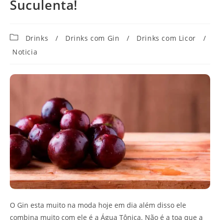
Suculenta!
Categoria
Drinks
/
Drinks com Gin
/
Drinks com Licor
/
do
Noticia
post:
O Gin esta muito na moda hoje em dia além disso ele
combina muito com ele é a Água Tônica. Não é a toa que a