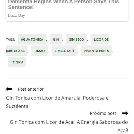
TAGS
:
ÁGUA TÓNICA
,
GIN
,
GIN SECO
,
LICOR DE
JABUTICABA
,
LIMÃO
,
LIMÃO-TAITI
,
PIMENTA PRETA
,
TONICA
Leia
Post anterior
mais
Gin Tonica com Licor de Amarula, Poderosa e
artigos
Suculenta!
Próximo post
Gin Tonica com Licor de Açaí, A Energia Saborosa do
Açaí!