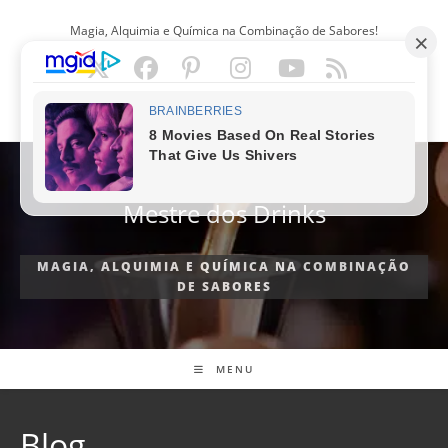
Ir
Magia, Alquimia e Química na Combinação de Sabores!
para
o
conteúdo
PORTUGUÊS
Mestre dos Drinks
MAGIA, ALQUIMIA E QUÍMICA NA COMBINAÇÃO
DE SABORES
MENU
Blog