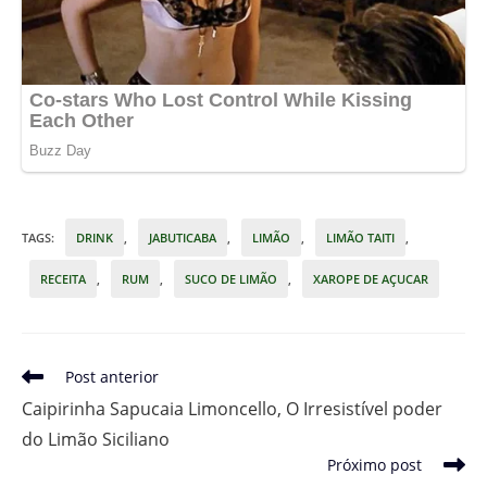
TAGS
:
DRINK
,
JABUTICABA
,
LIMÃO
,
LIMÃO TAITI
,
RECEITA
,
RUM
,
SUCO DE LIMÃO
,
XAROPE DE AÇUCAR
Leia
Post anterior
mais
Caipirinha Sapucaia Limoncello, O Irresistível poder
artigos
do Limão Siciliano
Próximo post