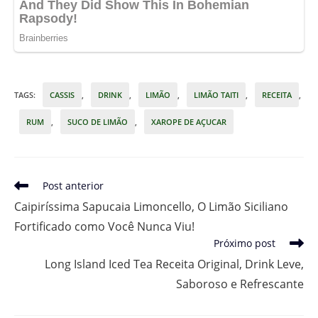
TAGS
:
CASSIS
,
DRINK
,
LIMÃO
,
LIMÃO TAITI
,
RECEITA
,
RUM
,
SUCO DE LIMÃO
,
XAROPE DE AÇUCAR
Leia
Post anterior
mais
Caipiríssima Sapucaia Limoncello, O Limão Siciliano
artigos
Fortificado como Você Nunca Viu!
Próximo post
Long Island Iced Tea Receita Original, Drink Leve,
Saboroso e Refrescante