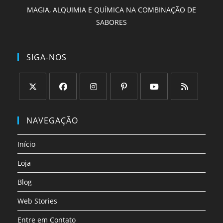
MAGIA, ALQUIMIA E QUÍMICA NA COMBINAÇÃO DE
SABORES
SIGA-NOS
Abre
Abre
Abre
Abre
Abre
Abre
em
em
em
em
em
em
NAVEGAÇÃO
uma
uma
uma
uma
uma
uma
nova
nova
nova
nova
nova
nova
Início
aba
aba
aba
aba
aba
aba
Loja
Blog
Web Stories
Entre em Contato