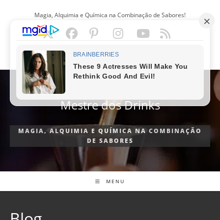
Ir
Magia, Alquimia e Química na Combinação de Sabores!
para
o
conteúdo
PORTUGUÊS
Mestre dos Drinks
MAGIA, ALQUIMIA E QUÍMICA NA COMBINAÇÃO
DE SABORES
MENU
Blog