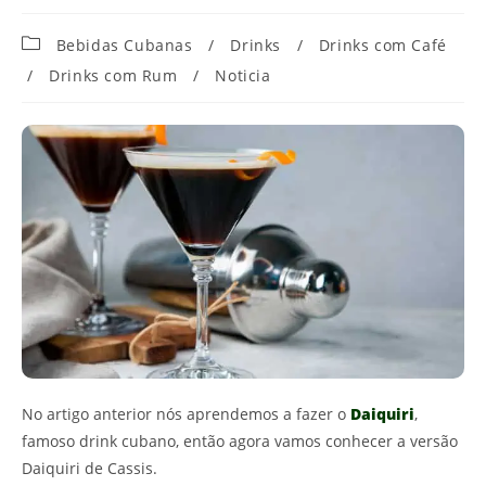
Categoria
Bebidas Cubanas
/
Drinks
/
Drinks com Café
do
/
Drinks com Rum
/
Noticia
post:
No artigo anterior nós aprendemos a fazer o
Daiquiri
,
famoso drink cubano, então agora vamos conhecer a versão
Daiquiri de Cassis.