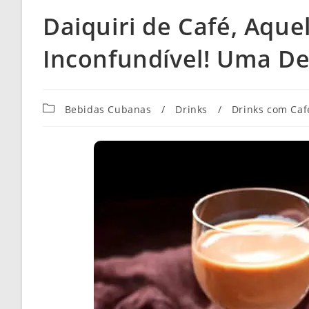
Daiquiri de Café, Aqu
Inconfundível! Uma Del
Categoria
Bebidas Cubanas
/
Drinks
/
Drinks com Caf
do
post: