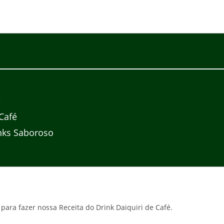
é
Café
nks Saboroso
para fazer nossa Receita do Drink Daiquiri de Café.