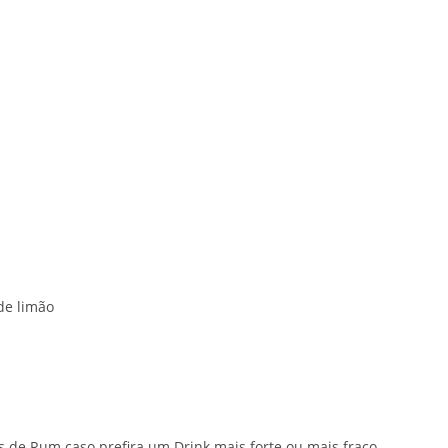
de limão
es de Rum caso prefira um Drink mais forte ou mais fraco.