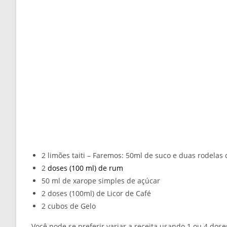
2 limões taiti – Faremos: 50ml de suco e duas rodelas 
2
doses (100 ml) de rum
50 ml de xarope simples de açúcar
2 doses (100ml) de Licor de Café
2 cubos de Gelo
Você pode se preferir variar a receita usando 1 ou 4 dos