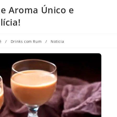
ele Aroma Único e
ícia!
é
/
Drinks com Rum
/
Noticia