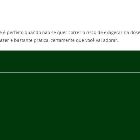
e é perfeito quando não se quer correr o risco de exagerar na dose
azer e bastante prática, certamente que você vai adorar.