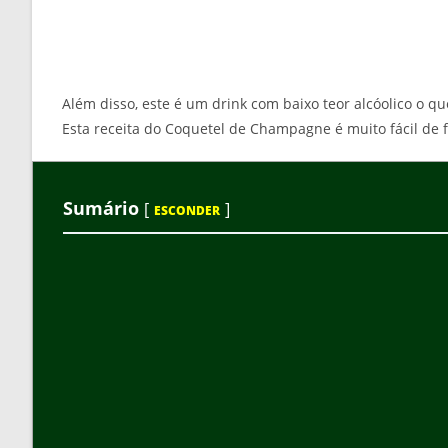
Além disso, este é um drink com baixo teor alcóolico o qu
Esta receita do Coquetel de Champagne é muito fácil de f
Sumário
[
]
ESCONDER