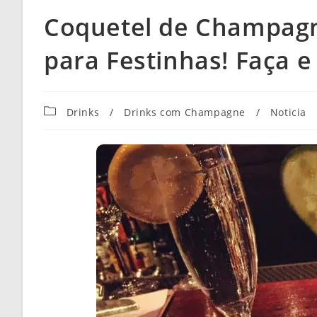
Coquetel de Champagn
para Festinhas! Faça e
Categoria
Drinks
/
Drinks com Champagne
/
Noticia
do
post: