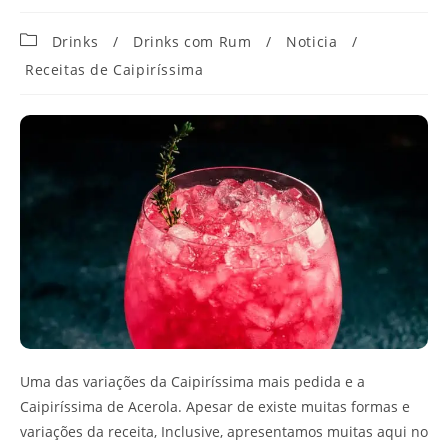
Categoria
Drinks
/
Drinks com Rum
/
Noticia
/
do
Receitas de Caipiríssima
post:
Uma das variações da Caipiríssima mais pedida e a
Caipiríssima de Acerola. Apesar de existe muitas formas e
variações da receita, Inclusive, apresentamos muitas aqui no