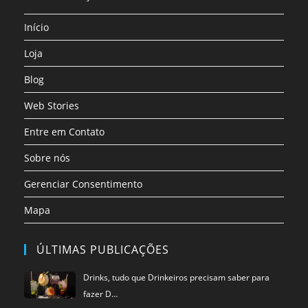
uma
uma
uma
uma
uma
uma
nova
nova
nova
nova
nova
nova
Início
aba
aba
aba
aba
aba
aba
Loja
Blog
Web Stories
Entre em Contato
Sobre nós
Gerenciar Consentimento
Mapa
ÚLTIMAS PUBLICAÇÕES
Drinks, tudo que Drinkeiros precisam saber para
fazer D…