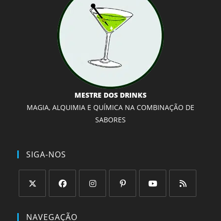
MESTRE DOS DRINKS
MAGIA, ALQUIMIA E QUÍMICA NA COMBINAÇÃO DE
SABORES
SIGA-NOS
Abre
Abre
Abre
Abre
Abre
Abre
em
em
em
em
em
em
NAVEGAÇÃO