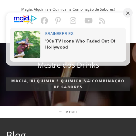
Ir
Magia, Alquimia e Química na Combinação de Sabores!
para
o
conteúdo
PORTUGUÊS
Mestre dos Drinks
MAGIA, ALQUIMIA E QUÍMICA NA COMBINAÇÃO
DE SABORES
MENU
Blog