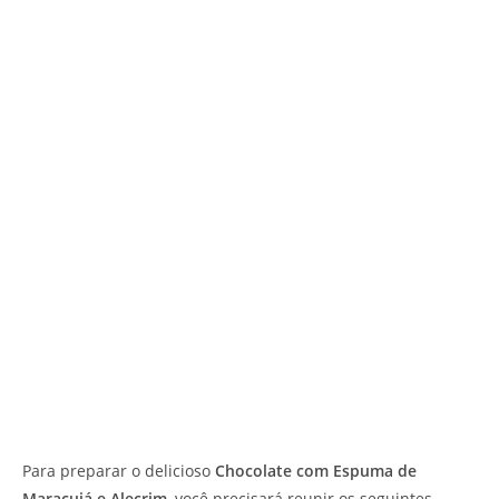
Para preparar o delicioso
Chocolate com Espuma de
Maracujá e Alecrim
, você precisará reunir os seguintes