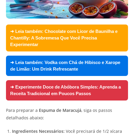
➜ Leia também:
Chocolate com Licor de Baunilha e
Chantilly: A Sobremesa Que Você Precisa
Experimentar
➜ Leia também:
Vodka com Chá de Hibisco e Xarope
de Limão: Um Drink Refrescante
➜ Experimente
Doce de Abóbora Simples: Aprenda a
Receita Tradicional em Poucos Passos
Para preparar a
Espuma de Maracujá
, siga os passos
detalhados abaixo:
Ingredientes Necessários:
Você precisará de 1/2 xícara