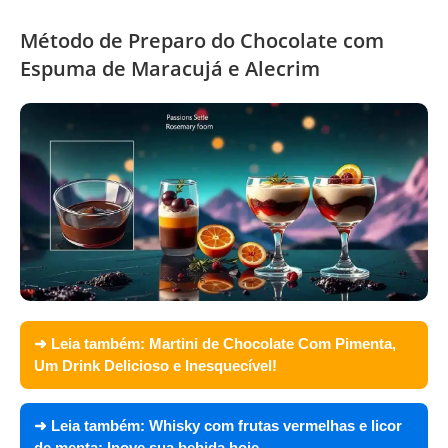
Método de Preparo do Chocolate com
Espuma de Maracujá e Alecrim
➜ Leia também:
Martini de Chocolate Com Pimenta,
Um Drink Delicioso e Inesquecível!
➜ Leia também:
Whisky com frutas vermelhas e licor
de menta: Inove sua bebida hoje