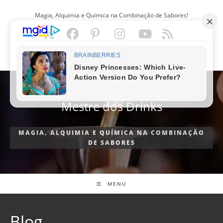
Ir
Magia, Alquimia e Química na Combinação de Sabores!
para
o
conteúdo
PORTUGUÊS
Mestre dos Drinks
MAGIA, ALQUIMIA E QUÍMICA NA COMBINAÇÃO
DE SABORES
MENU
Blog