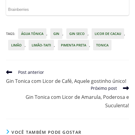
TAGS
:
ÁGUA TÓNICA
,
GIN
,
GIN SECO
,
LICOR DE CACAU
,
LIMÃO
,
LIMÃO-TAITI
,
PIMENTA PRETA
,
TONICA
Leia
Post anterior
mais
Gin Tonica com Licor de Café, Aquele gostinho único!
artigos
Próximo post
Gin Tonica com Licor de Amarula, Poderosa e
Suculenta!
VOCÊ TAMBÉM PODE GOSTAR