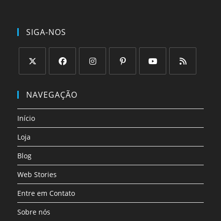
SIGA-NOS
Abre
Abre
Abre
Abre
Abre
Abre
em
em
em
em
em
em
NAVEGAÇÃO
uma
uma
uma
uma
uma
uma
nova
nova
nova
nova
nova
nova
Início
aba
aba
aba
aba
aba
aba
Loja
Blog
Web Stories
Entre em Contato
Sobre nós