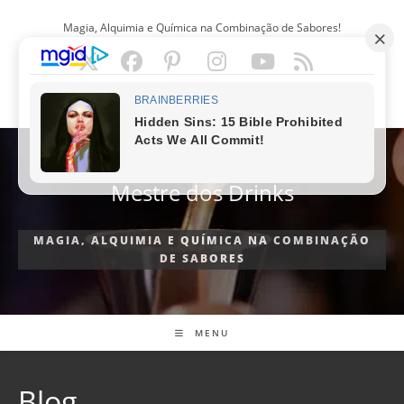
Ir
Magia, Alquimia e Química na Combinação de Sabores!
para
o
conteúdo
PORTUGUÊS
Mestre dos Drinks
MAGIA, ALQUIMIA E QUÍMICA NA COMBINAÇÃO
DE SABORES
MENU
Blog