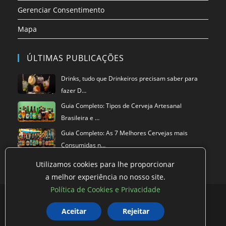
Gerenciar Consentimento
Mapa
ÚLTIMAS PUBLICAÇÕES
Drinks, tudo que Drinkeiros precisam saber para
fazer D…
Guia Completo: Tipos de Cerveja Artesanal
Brasileira e …
Guia Completo: As 7 Melhores Cervejas mais
Consumidas n…
Utilizamos cookies para lhe proporcionar
a melhor experiência no nosso site.
Política de Cookies e Privacidade
Política de privacidade
Termos de Uso
Exclusão de Dados
Aceitar
Rejeitar
Política de Cookies