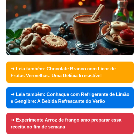
➜ Leia também:
Chocolate Branco com Licor de
Frutas Vermelhas: Uma Delícia Irresistível
➜ Leia também:
Conhaque com Refrigerante de Limão
e Gengibre: A Bebida Refrescante do Verão
➜ Experimente
Arroz de frango amo preparar essa
receita no fim de semana