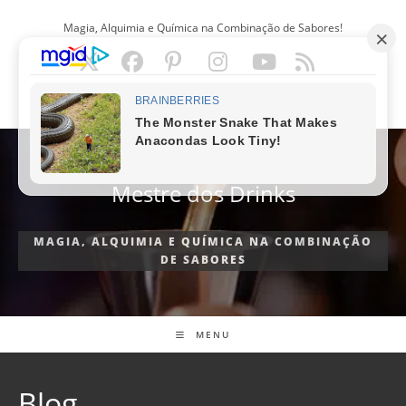
Ir
Magia, Alquimia e Química na Combinação de Sabores!
para
o
conteúdo
PORTUGUÊS
Mestre dos Drinks
MAGIA, ALQUIMIA E QUÍMICA NA COMBINAÇÃO
DE SABORES
MENU
Blog