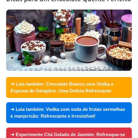
➜ Leia também:
Chocolate Branco com Vodka e
Espuma de Gengibre: Uma Delícia Refrescante
➜ Leia também:
Vodka com soda de frutas vermelhas
e manjericão: Refrescante e Irresistível!
➜ Experimente
Chá Gelado de Jasmim: Refresque-se