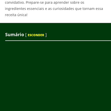
convidativo. Prepare-se para aprender sobre os
ingredientes essenciais e as curiosidades que tornam essa
receita única!
Sumário
[
]
ESCONDER