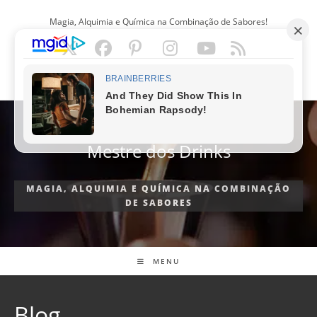
Ir
Magia, Alquimia e Química na Combinação de Sabores!
para
o
conteúdo
PORTUGUÊS
Mestre dos Drinks
MAGIA, ALQUIMIA E QUÍMICA NA COMBINAÇÃO
DE SABORES
MENU
Blog