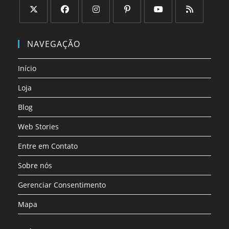
Abre
Abre
Abre
Abre
Abre
Abre
em
em
em
em
em
em
NAVEGAÇÃO
uma
uma
uma
uma
uma
uma
nova
nova
nova
nova
nova
nova
Início
aba
aba
aba
aba
aba
aba
Loja
Blog
Web Stories
Entre em Contato
Sobre nós
Gerenciar Consentimento
Mapa