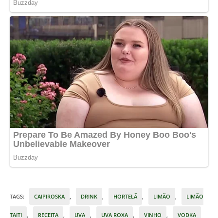
TAGS
:
CAIPIROSKA
,
DRINK
,
HORTELÃ
,
LIMÃO
,
LIMÃO
TAITI
,
RECEITA
,
UVA
,
UVA ROXA
,
VINHO
,
VODKA