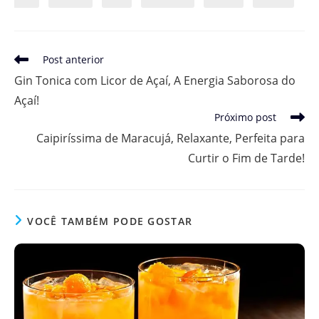
Leia
Post anterior
mais
Gin Tonica com Licor de Açaí, A Energia Saborosa do
artigos
Açaí!
Próximo post
Caipiríssima de Maracujá, Relaxante, Perfeita para
Curtir o Fim de Tarde!
VOCÊ TAMBÉM PODE GOSTAR