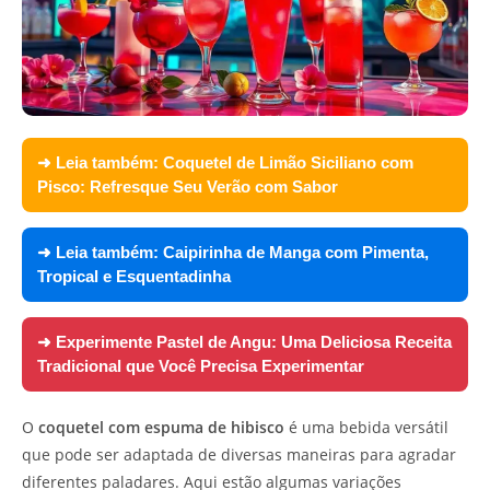
➜ Leia também:
Coquetel de Limão Siciliano com
Pisco: Refresque Seu Verão com Sabor
➜ Leia também:
Caipirinha de Manga com Pimenta,
Tropical e Esquentadinha
➜ Experimente
Pastel de Angu: Uma Deliciosa Receita
Tradicional que Você Precisa Experimentar
O
coquetel com espuma de hibisco
é uma bebida versátil
que pode ser adaptada de diversas maneiras para agradar
diferentes paladares. Aqui estão algumas variações