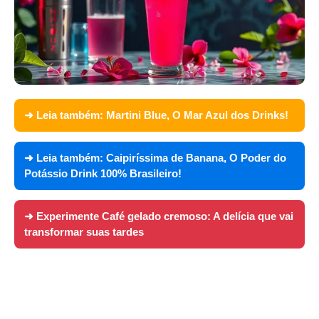
➜ Leia também:
Martini Blue, O Mar Azul dos Drinks!
➜ Leia também:
Caipiríssima de Banana, O Poder do
Potássio Drink 100% Brasileiro!
➜ Experimente
Café gelado cremoso: A delícia que vai
transformar suas tardes