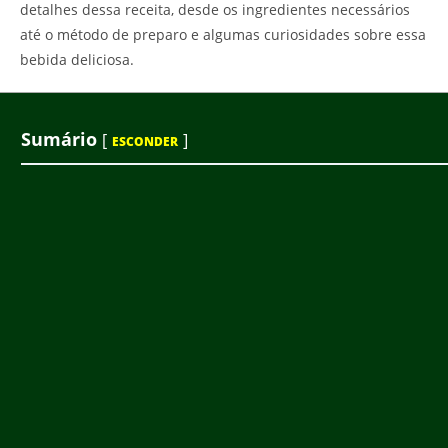
detalhes dessa receita, desde os ingredientes necessários
até o método de preparo e algumas curiosidades sobre essa
bebida deliciosa.
Sumário
[
]
ESCONDER