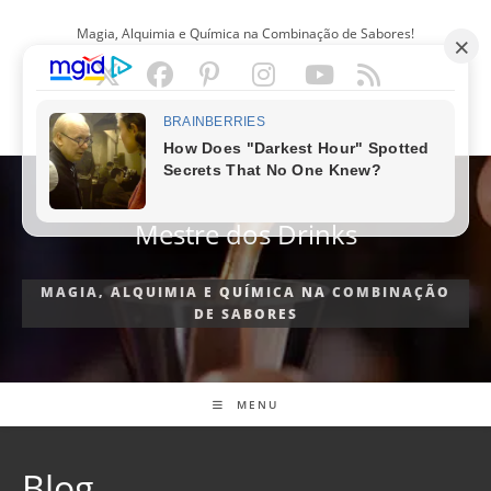
Ir
Magia, Alquimia e Química na Combinação de Sabores!
para
o
conteúdo
PORTUGUÊS
Mestre dos Drinks
MAGIA, ALQUIMIA E QUÍMICA NA COMBINAÇÃO
DE SABORES
MENU
Blog