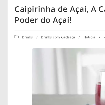
Caipirinha de Açaí, A 
Poder do Açaí!
Categoria
Drinks
/
Drinks com Cachaça
/
Noticia
/
do
post: