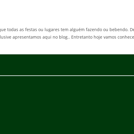
m que todas as festas ou lugares tem alguém fazendo ou bebendo. D
inclusive apresentamos aqui no blog.. Entretanto hoje vamos conhec