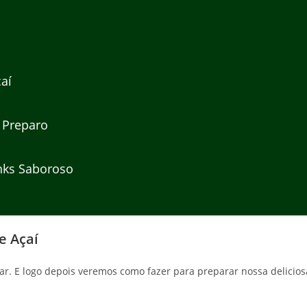
aí
 Preparo
nks Saboroso
e Açaí
ar. E logo depois veremos como fazer para preparar nossa delicios