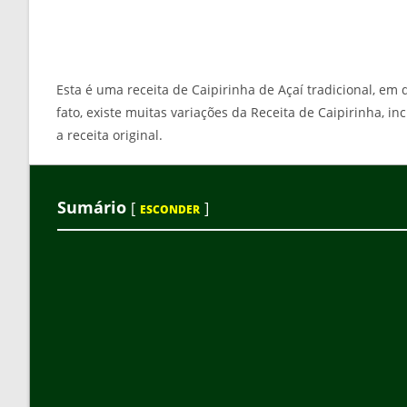
Esta é uma receita de Caipirinha de Açaí tradicional, e
fato, existe muitas variações da Receita de Caipirinha, 
a receita original.
Sumário
[
]
ESCONDER