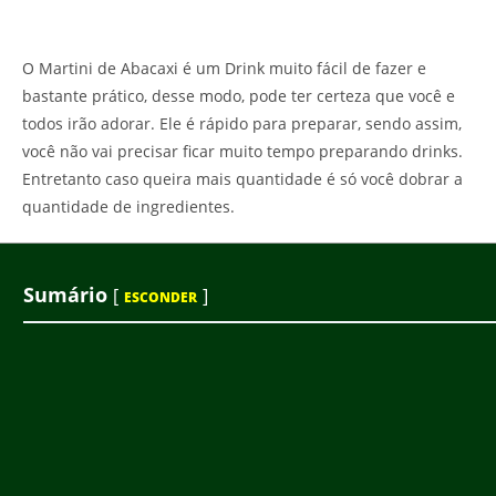
O Martini de Abacaxi é um Drink muito fácil de fazer e
bastante prático, desse modo, pode ter certeza que você e
todos irão adorar. Ele é rápido para preparar, sendo assim,
você não vai precisar ficar muito tempo preparando drinks.
Entretanto caso queira mais quantidade é só você dobrar a
quantidade de ingredientes.
Sumário
[
]
ESCONDER