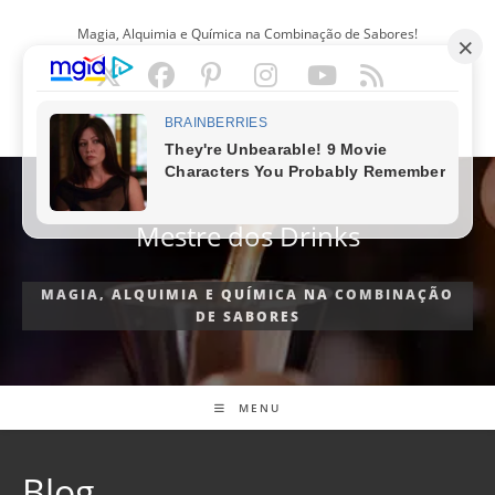
Ir
Magia, Alquimia e Química na Combinação de Sabores!
para
o
conteúdo
PORTUGUÊS
Mestre dos Drinks
MAGIA, ALQUIMIA E QUÍMICA NA COMBINAÇÃO
DE SABORES
MENU
Blog