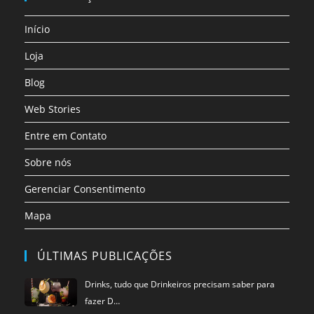
uma
uma
uma
uma
uma
uma
nova
nova
nova
nova
nova
nova
Início
aba
aba
aba
aba
aba
aba
Loja
Blog
Web Stories
Entre em Contato
Sobre nós
Gerenciar Consentimento
Mapa
ÚLTIMAS PUBLICAÇÕES
Drinks, tudo que Drinkeiros precisam saber para
fazer D…