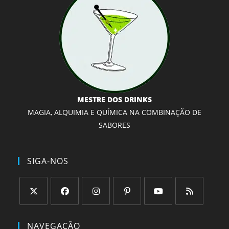
MESTRE DOS DRINKS
MAGIA, ALQUIMIA E QUÍMICA NA COMBINAÇÃO DE
SABORES
SIGA-NOS
Abre
Abre
Abre
Abre
Abre
Abre
em
em
em
em
em
em
NAVEGAÇÃO