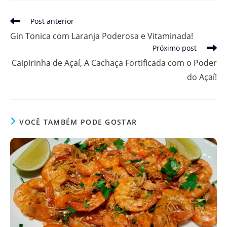
Leia
Post anterior
mais
Gin Tonica com Laranja Poderosa e Vitaminada!
artigos
Próximo post
Caipirinha de Açaí, A Cachaça Fortificada com o Poder
do Açaí!
VOCÊ TAMBÉM PODE GOSTAR