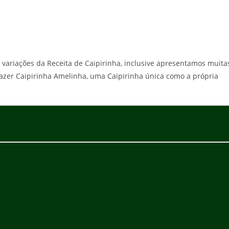
 variações da Receita de Caipirinha, inclusive apresentamos muita
Fazer Caipirinha Amelinha, uma Caipirinha única como a própria