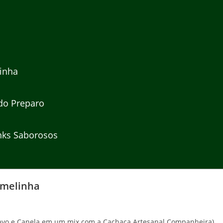
linha
do Preparo
nks Saborosos
Amelinha
ravo e Canela em um mix com a Cachaça Artesanal Companheira)