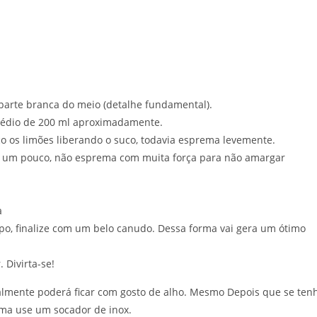
a parte branca do meio (detalhe fundamental).
 médio de 200 ml aproximadamente.
 os limões liberando o suco, todavia esprema levemente.
s um pouco, não esprema com muita força para não amargar
a
po, finalize com um belo canudo. Dessa forma vai gera um ótimo
 Divirta-se!
almente poderá ficar com gosto de alho. Mesmo Depois que se ten
rma use um socador de inox.