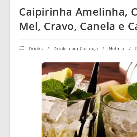
Caipirinha Amelinha, C
Mel, Cravo, Canela e C
Categoria
Drinks
/
Drinks com Cachaça
/
Noticia
/
do
post: