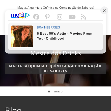
Ir
Magia, Alquimia e Química na Combinação de Sabores!
para
o
conteúdo
PORTUGUÊS
Mestre dos Drinks
MAGIA, ALQUIMIA E QUÍMICA NA COMBINAÇÃO
DE SABORES
MENU
Blog