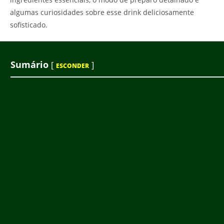
algumas curiosidades sobre esse drink deliciosamente
sofisticado.
Sumário
[
]
ESCONDER